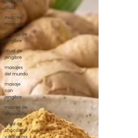
matcha
ritual
matcha
massage
masaje de
jengibre
ritual de
jengibre
masajes
del mundo
masaje
con
jengibre
masaje de
chocolate
ritual de
chocolate
y pistacho