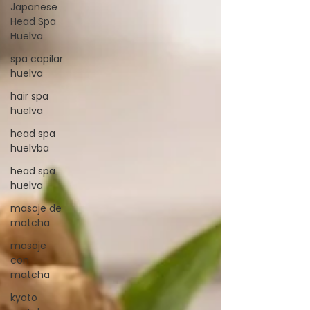
Japanese
Head Spa
Huelva
spa capilar
huelva
hair spa
huelva
head spa
huelvba
head spa
huelva
masaje de
matcha
masaje
con
matcha
kyoto