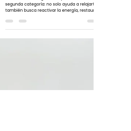
Ginger Ritual: calor, energía y
desconexión en una experiencia
sensorial
Nuestro Pekín Ginger Ritual pertenece a la
segunda categoría: no solo ayuda a relajarte,
también busca reactivar la energía, restaurar
el equilibrio y devolverle vitalidad al cuerpo.