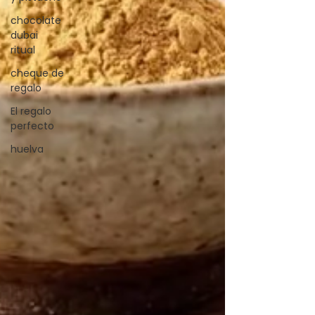
chocolate
dubai
ritual
cheque de
regalo
El regalo
perfecto
huelva