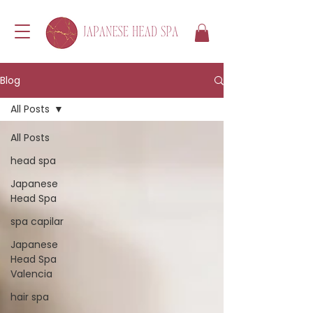
Blog
All Posts
All Posts
head spa
Japanese
Head Spa
spa capilar
Japanese
Head Spa
Valencia
hair spa