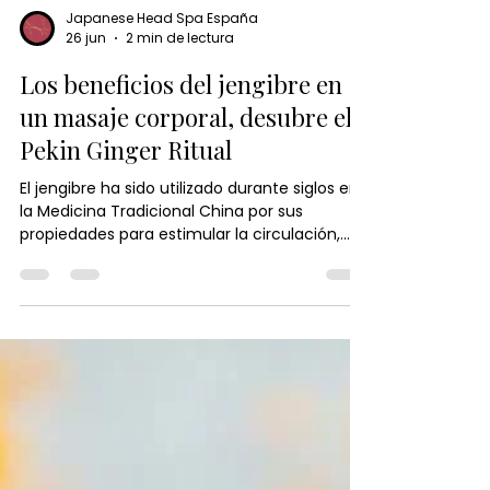
Japanese Head Spa España
26 jun
2 min de lectura
Los beneficios del jengibre en
un masaje corporal, desubre el
Pekin Ginger Ritual
El jengibre ha sido utilizado durante siglos en
la Medicina Tradicional China por sus
propiedades para estimular la circulación,
aliviar la tensión y promover el equilibrio del
cuerpo. En el Pekín Ginger Ritual, su poder se
combina con técnicas de masaje y calor
terapéutico para relajar la musculatura,
activar la energía vital y proporcionar una
profunda sensación de bienestar. Descubre
cómo este ingrediente ancestral puede
ayudarte a renovar cuerpo y mente de