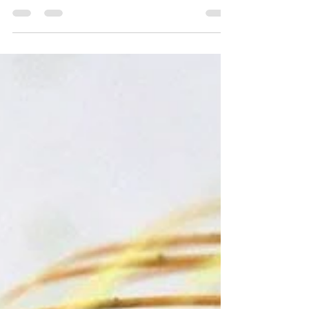
Kyoto Matcha Ritual, nuestro nuevo masaje
corporal de Japanese Head Spa, nace
precisamente para trabajar ese lugar invisible
donde el estrés no es solo mental, sino físico,
emocional y energético.