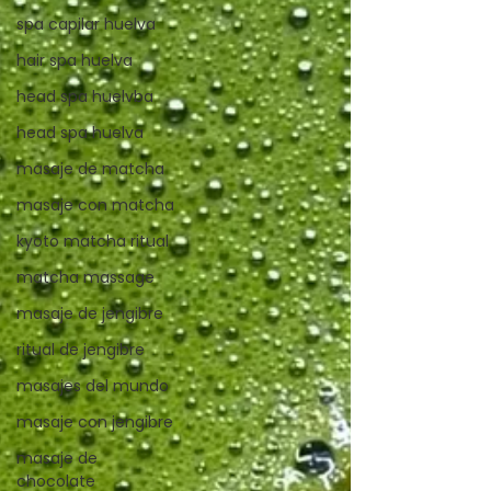
spa capilar huelva
hair spa huelva
head spa huelvba
head spa huelva
masaje de matcha
masaje con matcha
kyoto matcha ritual
matcha massage
masaje de jengibre
ritual de jengibre
masajes del mundo
masaje con jengibre
masaje de
chocolate