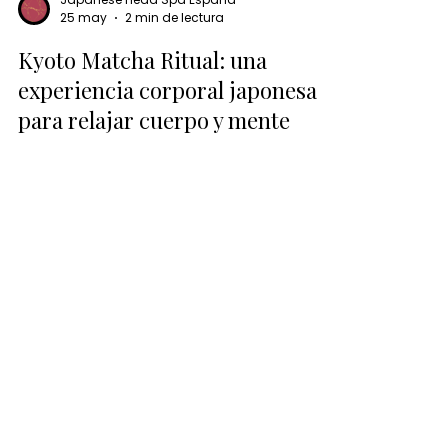
Japanese Head Spa España
25 may
2 min de lectura
Kyoto Matcha Ritual: una
experiencia corporal japonesa
para relajar cuerpo y mente
El nuevo Kyoto Matcha Ritual de Japanese
Head Spa Huelva pertenece a esta segunda
categoría: una experiencia inspirada en
Japón que va mucho más allá del masaje
tradicional para convertirse en un auténtico
ritual corporal consciente, diseñado para
reconectar cuerpo, mente y bienestar.