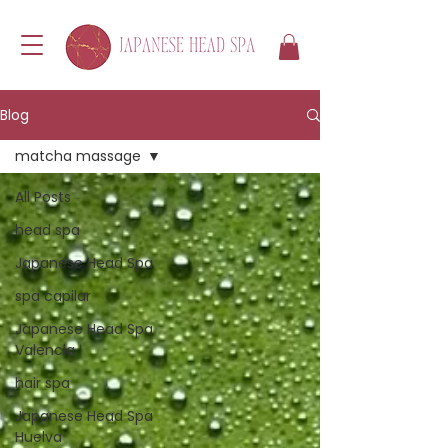
Blog
matcha massage
All Posts
head spa
Japanese Head Spa
spa capilar
Japanese Head Spa
Valencia
hair spa
Japanese Head Spa
Huelva