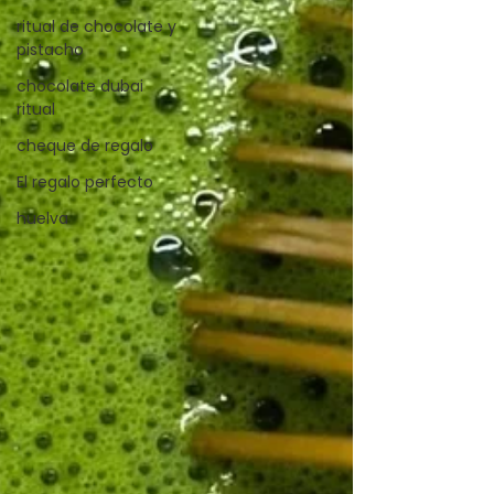
ritual de chocolate y
pistacho
chocolate dubai
ritual
cheque de regalo
El regalo perfecto
huelva