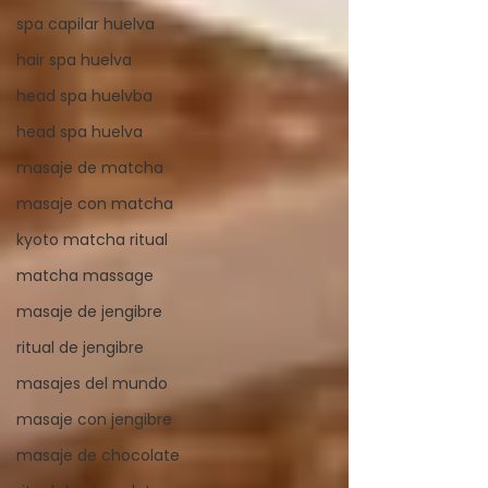
spa capilar huelva
hair spa huelva
head spa huelvba
head spa huelva
masaje de matcha
masaje con matcha
kyoto matcha ritual
matcha massage
masaje de jengibre
ritual de jengibre
masajes del mundo
masaje con jengibre
masaje de chocolate