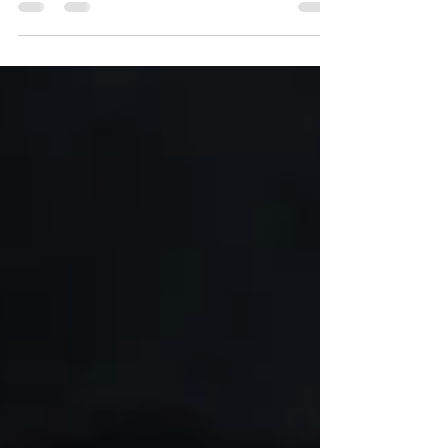
colección Masajes del Mundo, fusionando
ingredientes de alto impacto como el
chocolate cosmético, el pistacho y las sales
de oro en uno de los tratamientos corporales
más exclusivos del momento.