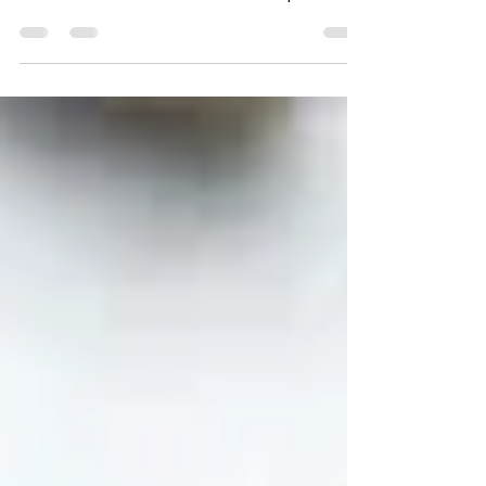
disfrutar del chocolate dubai en
un ritual corporal
Descubre el masaje corporal de Chocolate y
Pistacho inspirado en el famoso Chocolate
Dubái. Un ritual sensorial exclusivo que
combina aromas irresistibles, relajación
profunda e hidratación para una experiencia
de bienestar única.