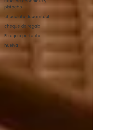
ritual de chocolate y
pistacho
chocolate dubai ritual
cheque de regalo
El regalo perfecto
huelva