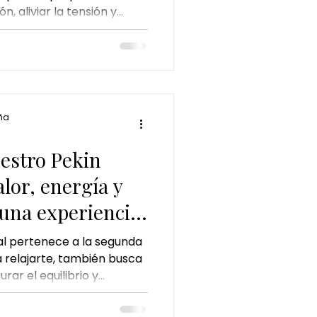
n, aliviar la tensión y
 perfecto
huelva
 cuerpo. En el Pekín Ginger
na con técnicas de masaje
elajar la musculatura,
 proporcionar una profunda
Descubre cómo este
ede ayudarte a renovar
ña
natural.
uestro Pekin
alor, energía y
una experiencia
al pertenece a la segunda
a relajarte, también busca
rar el equilibrio y
rpo.