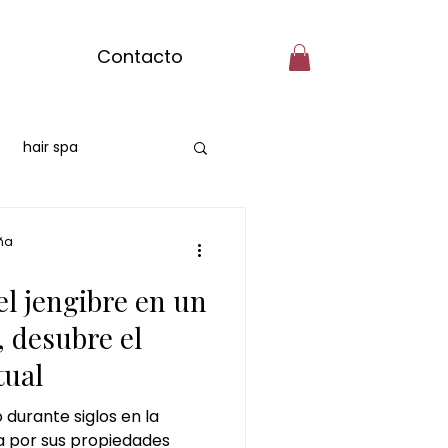
Contacto
hair spa
head spa huelva
ña
el jengibre en un
masaje de jengibre
, desubre el
tual
o durante siglos en la
a por sus propiedades