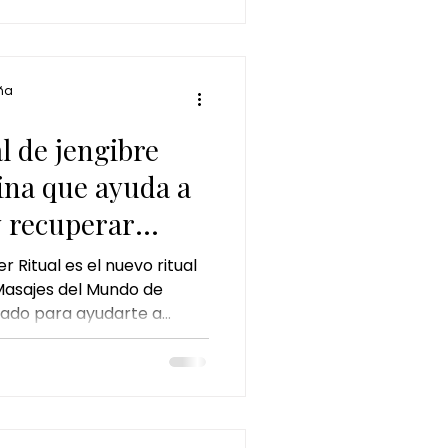
ña
al de jengibre
ina que ayuda a
y recuperar
 Ritual es el nuevo ritual
Masajes del Mundo de
ado para ayudarte a
poral, liberar tensiones y
el interior.