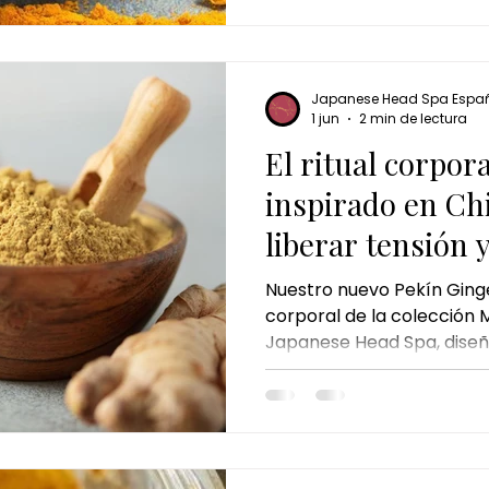
Japanese Head Spa Espa
1 jun
2 min de lectura
El ritual corpor
inspirado en Ch
liberar tensión 
energía
Nuestro nuevo Pekín Ginger
corporal de la colección 
Japanese Head Spa, diseñ
recuperar el equilibrio cor
reactivar la energía desde 