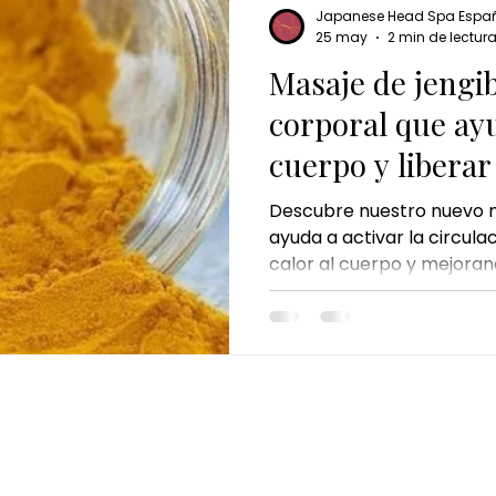
Japanese Head Spa Espa
25 may
2 min de lectur
Masaje de jengibr
corporal que ayu
cuerpo y liberar
Descubre nuestro nuevo m
ayuda a activar la circul
calor al cuerpo y mejorand
desde la primera aplicaci
CONTACTO