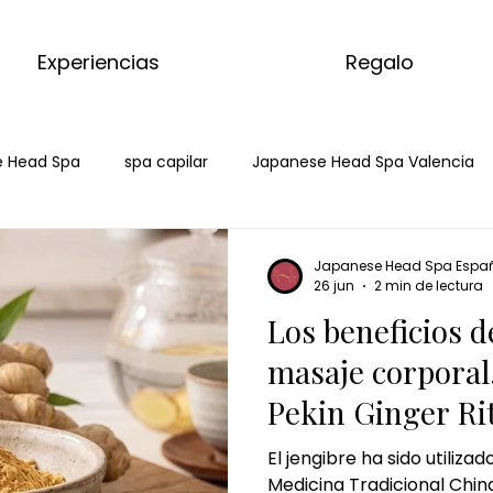
Experiencias
Regalo
 Head Spa
spa capilar
Japanese Head Spa Valencia
spa capilar huelva
hair spa huelva
head spa huelvba
Japanese Head Spa Espa
26 jun
2 min de lectura
Los beneficios d
 con matcha
kyoto matcha ritual
matcha massage
masaje corporal
Pekin Ginger Ri
del mundo
masaje con jengibre
masaje de chocolate
El jengibre ha sido utilizad
Medicina Tradicional Chin