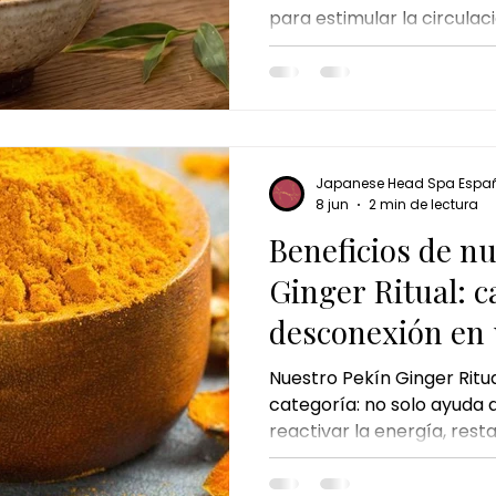
para estimular la circulació
chocolate dubai ritual
cheque de regalo
El regalo
promover el equilibrio del
Ritual, su poder se combi
y calor terapéutico para r
activar la energía vital y
sensación de bienestar. 
ingrediente ancestral pu
Japanese Head Spa Espa
cuerpo y mente de forma 
8 jun
2 min de lectura
Beneficios de n
Ginger Ritual: c
desconexión en 
sensorial
Nuestro Pekín Ginger Ritu
categoría: no solo ayuda 
reactivar la energía, restau
devolverle vitalidad al cue