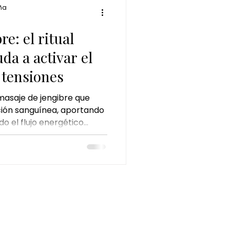
ña
a
e: el ritual
da a activar el
 tensiones
asaje de jengibre que
ación sanguínea, aportando
o el flujo energético
ón.
INFORMACIÓN LEGAL