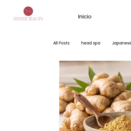
Inicio
All Posts
head spa
Japanese
Japanese Head Spa Huelva
masaje de matcha
masaje
ritual de jengibre
masajes 