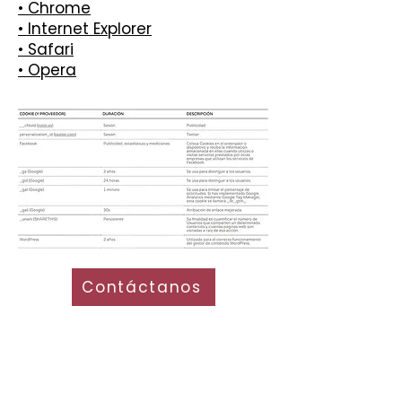
• Chrome
• Internet Explorer
• Safari
• Opera
Contáctanos