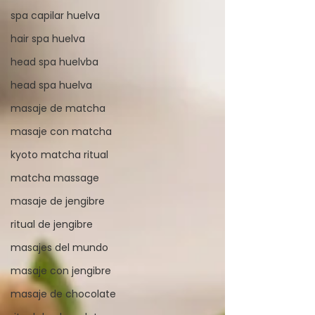
spa capilar huelva
hair spa huelva
head spa huelvba
head spa huelva
masaje de matcha
masaje con matcha
kyoto matcha ritual
matcha massage
masaje de jengibre
ritual de jengibre
masajes del mundo
masaje con jengibre
masaje de chocolate