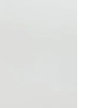
Nuestro Pekín Ginger Ritual pertenece a la
segunda categoría: no solo ayuda a relajarte,
también busca reactivar la energía, restaurar
el equilibrio y devolverle vitalidad al cuerpo.