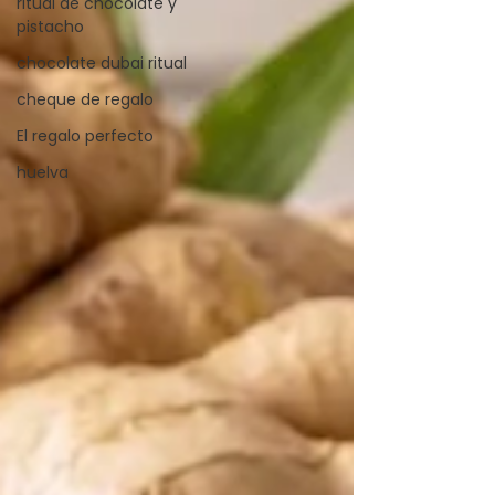
ritual de chocolate y
pistacho
chocolate dubai ritual
cheque de regalo
El regalo perfecto
huelva