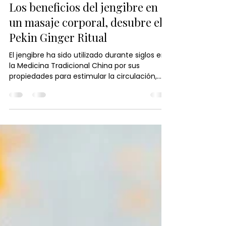
Japanese Head Spa España
26 jun
2 min de lectura
Los beneficios del jengibre en
un masaje corporal, desubre el
Pekin Ginger Ritual
El jengibre ha sido utilizado durante siglos en
la Medicina Tradicional China por sus
propiedades para estimular la circulación,
aliviar la tensión y promover el equilibrio del
cuerpo. En el Pekín Ginger Ritual, su poder se
combina con técnicas de masaje y calor
terapéutico para relajar la musculatura,
activar la energía vital y proporcionar una
profunda sensación de bienestar. Descubre
cómo este ingrediente ancestral puede
ayudarte a renovar cuerpo y mente de
forma natural.