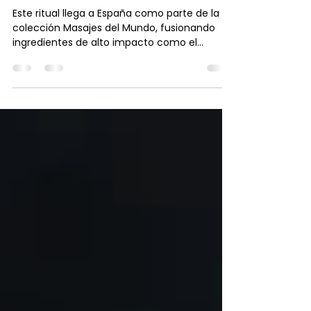
masaje en una experiencia
premium
Este ritual llega a España como parte de la
colección Masajes del Mundo, fusionando
ingredientes de alto impacto como el
chocolate cosmético, el pistacho y las sales
de oro en uno de los tratamientos corporales
más exclusivos del momento.