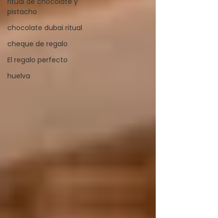
ritual de chocolate y
pistacho
chocolate dubai ritual
cheque de regalo
El regalo perfecto
huelva