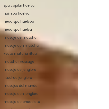
spa capilar huelva
hair spa huelva
head spa huelvba
head spa huelva
masaje de matcha
masaje con matcha
kyoto matcha ritual
matcha massage
masaje de jengibre
ritual de jengibre
masajes del mundo
masaje con jengibre
masaje de chocolate