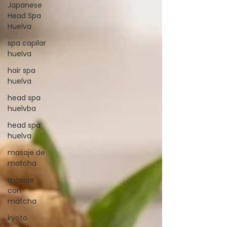
Japanese
Head Spa
Huelva
spa capilar
huelva
hair spa
huelva
head spa
huelvba
head spa
huelva
masaje de
matcha
masaje
con
matcha
kyoto