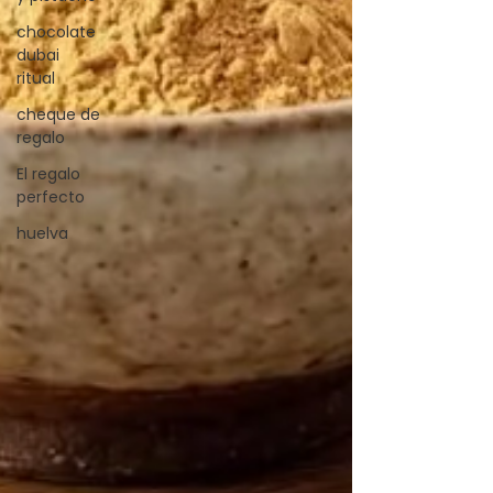
chocolate
dubai
ritual
cheque de
regalo
El regalo
perfecto
huelva