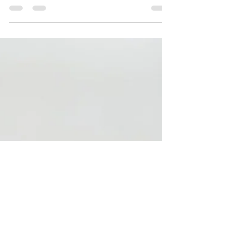
desconexión en una experiencia
sensorial
Nuestro Pekín Ginger Ritual pertenece a la
segunda categoría: no solo ayuda a relajarte,
también busca reactivar la energía, restaurar
el equilibrio y devolverle vitalidad al cuerpo.