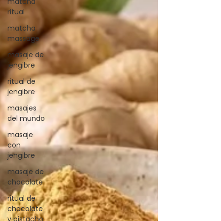
matcha
ritual
matcha
massage
masaje de
jengibre
ritual de
jengibre
masajes
del mundo
masaje
con
jengibre
masaje de
chocolate
ritual de
chocolate
y pistacho