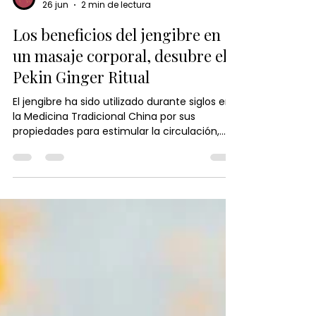
Japanese Head Spa España
26 jun
2 min de lectura
Los beneficios del jengibre en
un masaje corporal, desubre el
Pekin Ginger Ritual
El jengibre ha sido utilizado durante siglos en
la Medicina Tradicional China por sus
propiedades para estimular la circulación,
aliviar la tensión y promover el equilibrio del
cuerpo. En el Pekín Ginger Ritual, su poder se
combina con técnicas de masaje y calor
terapéutico para relajar la musculatura,
activar la energía vital y proporcionar una
profunda sensación de bienestar. Descubre
cómo este ingrediente ancestral puede
ayudarte a renovar cuerpo y mente de