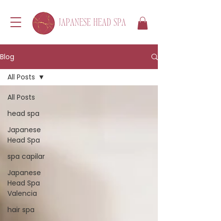
Blog
All Posts
All Posts
head spa
Japanese
Head Spa
spa capilar
Japanese
Head Spa
Valencia
hair spa