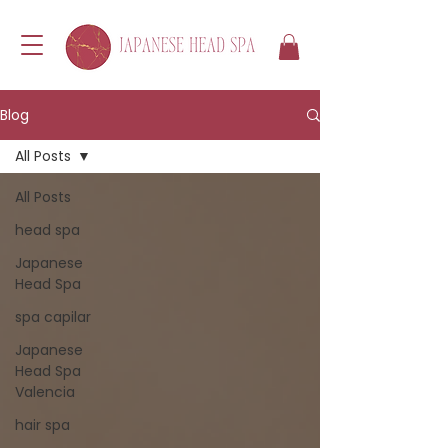
Blog
All Posts
All Posts
head spa
Japanese
Head Spa
spa capilar
Japanese
Head Spa
Valencia
hair spa