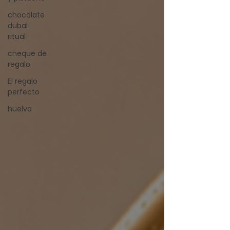
chocolate
dubai
ritual
cheque de
regalo
El regalo
perfecto
huelva