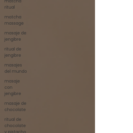
matcha
ritual
matcha
massage
masaje de
jengibre
ritual de
jengibre
masajes
del mundo
masaje
con
jengibre
masaje de
chocolate
ritual de
chocolate
y pistacho