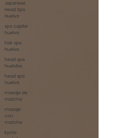
Japanese
Head Spa
Huelva
spa capilar
huelva
hair spa
huelva
head spa
huelvba
head spa
huelva
masaje de
matcha
masaje
con
matcha
kyoto