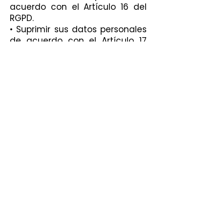
acuerdo con el Artículo 16 del
RGPD.
• Suprimir sus datos personales
de acuerdo con el Artículo 17
del RGPD.
• Limitar el tratamiento de sus
datos personales de acuerdo
con el Artículo 18 del RGPD.
• Solicitar la portabilidad de sus
datos de acuerdo con el
Artículo 20 del RGPD.
• Oponerse al tratamiento de
sus datos personales de
acuerdo con el artículo 21 del
RGPD.
Si ha otorgado su
consentimiento para alguna
finalidad concreta, tiene
derecho a retirar el