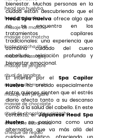
bienestar. Muchas personas en la 
head spa huelvba
ciudad están descubriendo que el 
head spa huelva
Head Spa Huelva
 ofrece algo que 
no se encuentra en los 
masaje de matcha
tratamientos capilares 
masaje con matcha
tradicionales: una experiencia que 
kyoto matcha ritual
combina cuidado del cuero 
cabelludo, relajación profunda y 
matcha massage
bienestar emocional.
masaje de jengibre
ritual de jengibre
El interés por el 
Spa Capilar 
masajes del mundo
Huelva
 ha crecido especialmente 
entre quienes sienten que el estrés 
masaje con jengibre
diario afecta tanto a su descanso 
masaje de chocolate
como a la salud del cabello. En este 
ritual de chocolate y pistacho
contexto, el 
Japanese Head Spa 
Huelva
 se posiciona como una 
chocolate dubai ritual
alternativa que va más allá del 
cheque de regalo
cuidado estético, ofreciendo un 