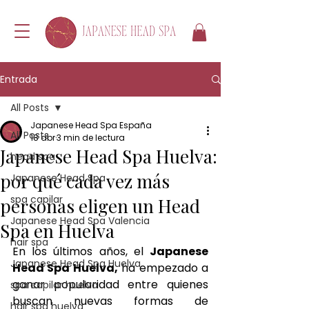
Entrada
All Posts
Japanese Head Spa España
All Posts
18 abr
3 min de lectura
Japanese Head Spa Huelva:
head spa
por qué cada vez más
Japanese Head Spa
spa capilar
personas eligen un Head
Japanese Head Spa Valencia
Spa en Huelva
hair spa
En los últimos años, el 
Japanese 
Japanese Head Spa Huelva
Head Spa Huelva,
 ha empezado a 
ganar popularidad entre quienes 
spa capilar huelva
buscan nuevas formas de 
hair spa huelva